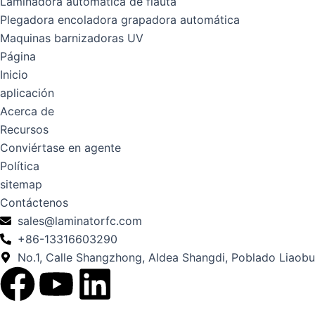
Laminadora automática de flauta
Plegadora encoladora grapadora automática
Maquinas barnizadoras UV
Página
Inicio
aplicación
Acerca de
Recursos
Conviértase en agente
Política
sitemap
Contáctenos
sales@laminatorfc.com
+86-13316603290
No.1, Calle Shangzhong, Aldea Shangdi, Poblado Liaob
F
Y
L