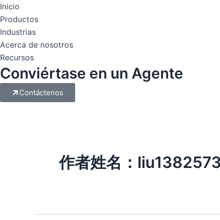
跳
Inicio
至
Productos
内
Industrias
容
Acerca de nosotros
Recursos
Conviértase en un Agente
Contáctenos
作者姓名：liu1382573