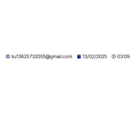
Caso práctico d
跳
至
Inicio
Productos
Industrias
Ac
内
Argentina Cl
容
Americas.
liu13825732055@gmail.com
13/02/2025
03:09
Home
>
Caso práctico de éxito de un cliente: Argentina Cl
Americas.