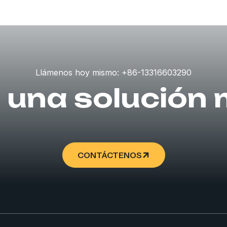
Llámenos hoy mismo: +86-13316603290
 una solución
CONTÁCTENOS