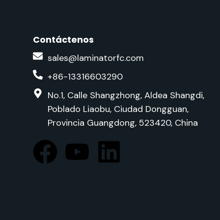
Contáctenos
sales@laminatorfc.com
+86-13316603290
No.1, Calle Shangzhong, Aldea Shangdi,
Poblado Liaobu, Ciudad Dongguan,
Provincia Guangdong, 523420, China
F
Y
L
a
o
i
c
u
n
e
t
k