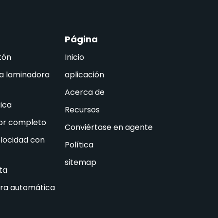
Página
tón
Inicio
a laminadora
aplicación
Acerca de
ica
Recursos
tor completo
Conviértase en agente
elocidad con
Política
sitemap
ta
ra automática