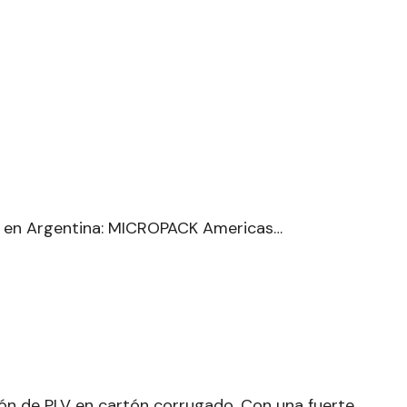
te en Argentina: MICROPACK Americas…
ión de PLV en cartón corrugado. Con una fuerte