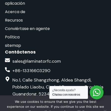
aplicación
Acerca de
Recursos
Conviértase en agente
Política
sitemap
Contáctenos
sales@laminatorfc.com
+86-13316603290
No.1, Calle Shangzhong, Aldea Shangdi,
Poblado Liaobu, Ciudad Dongguan, Provincia
¿Necesita ayuda?
Guangdong, 523420, China
Chatea con nosotros
F
Y
L
We use cookies to ensure that we give you the best
experience on our website. If you continue to use this site we