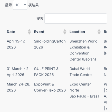
显示
项结果
搜索:
Date
Event
Loaction
Boo
Date
Event
Loaction
Boo
April 15–17,
SinoFoldingCarton
Shenzhen World
Boo
2026
2026
Exhibition &
#4B
Convention
(Hall
Center (Bao'an)
31 March - 2
GULF PRINT &
Dubai World
Boo
April 2026
PACK 2026
Trade Centre
No. 
March 24-28,
ExpoPrint &
Expo Center
Pavil
2026
ConverFlexo 2026
Norte
| St
Sao Paulo - Brazil
AZUL
VER
| A-