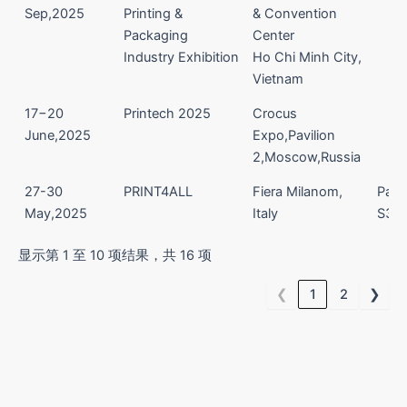
Sep,2025
Printing &
& Convention
Packaging
Center
Industry Exhibition
Ho Chi Minh City,
Vietnam
17−20
Printech 2025
Crocus
June,2025
Expo,Pavilion
2,Moscow,Russia
27-30
PRINT4ALL
Fiera Milanom,
Pav. 
May,2025
Italy
S32
显示第 1 至 10 项结果，共 16 项
❮
1
2
❯