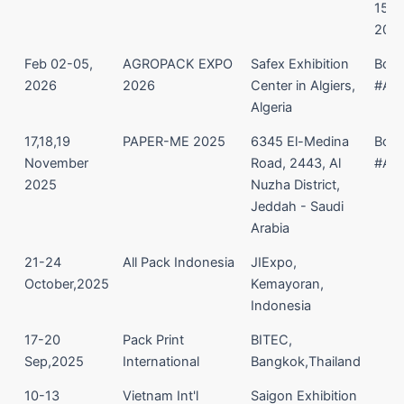
150 |
20-
Feb 02-05,
AGROPACK EXPO
Safex Exhibition
Boo
2026
2026
Center in Algiers,
#A-
Algeria
17,18,19
PAPER-ME 2025
6345 El-Medina
Boo
November
Road, 2443, Al
#A8
2025
Nuzha District,
Jeddah - Saudi
Arabia
21-24
All Pack Indonesia
JIExpo,
October,2025
Kemayoran,
Indonesia
17-20
Pack Print
BITEC,
Sep,2025
International
Bangkok,Thailand
10-13
Vietnam Int'l
Saigon Exhibition