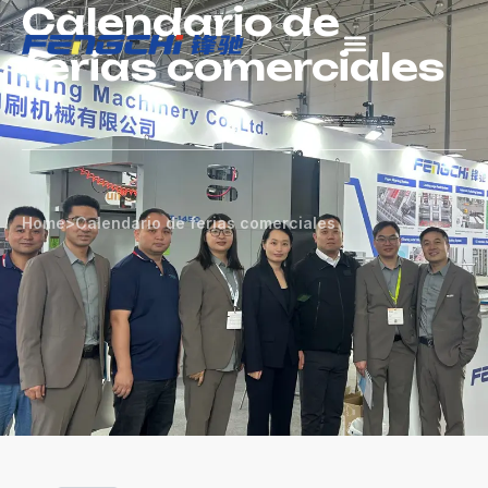
Calendario de
跳
至
ferias comerciales
内
容
Home
>
Calendario de ferias comerciales