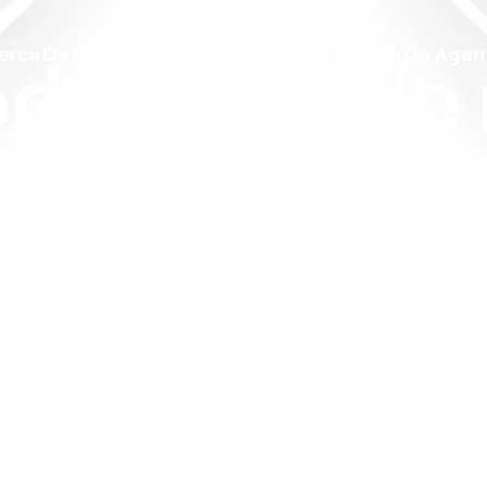
erca De Nosotros
Recursos
Conviértase En Un Agen
a encolador
 de
dad más vend
o con la plegadora encoladora FC-2300Z
2.500 hojas por hora.