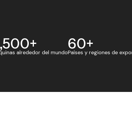
,500
+
60
+
uinas alrededor del mundo
Países y regiones de expo