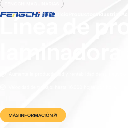
跳
FENGCHI MAQUINARIAS
至
Inicio
Productos
Industrias
Ac
La plegador
内
容
automática
alta veloci
Aumente la productividad y rentabilidad de su negoci
Velocidad de trabajo: encolado de hojas AB de más de 