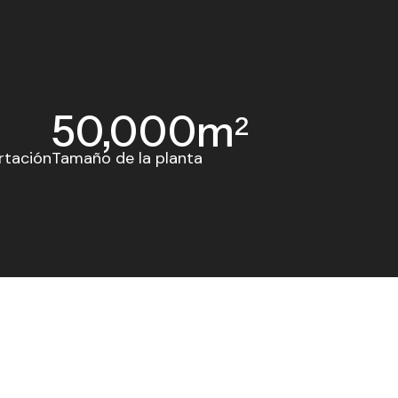
50,000
m²
rtación
Tamaño de la planta