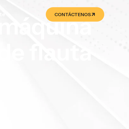
te
CONTÁCTENOS
a
ida