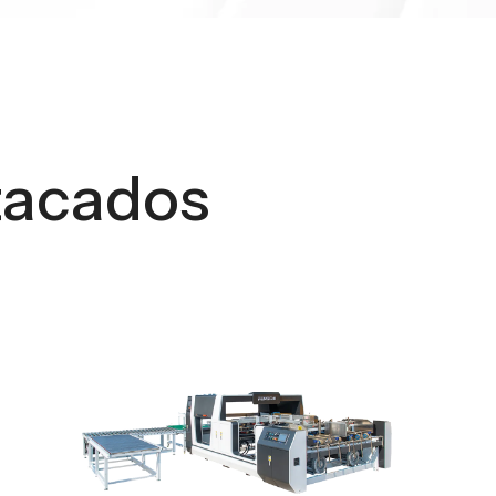
tacados
Apilador flip flop con
servomotor completo
Ver el producto