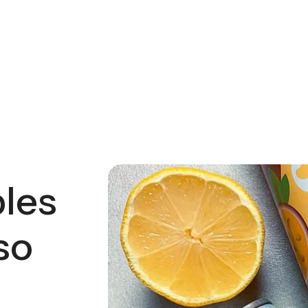
ado
Fáb
bles
so