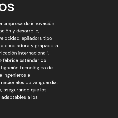
os
na empresa de innovación
ción y desarrollo,
elocidad, apiladors tipo
ra encoladora y grapadora.
cación internacional”,
de fábrica estándar de
stigación tecnológica de
 ingenieros e
rnacionales de vanguardia,
, asegurando que los
 adaptables a los