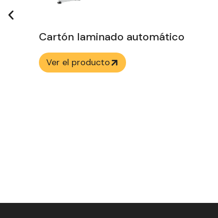
Línea de producción de
máquina laminadora
automática de flauta
Ver el producto