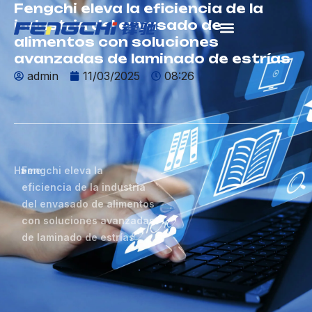
Fengchi eleva la eficiencia de la
跳
industria del envasado de
至
alimentos con soluciones
内
avanzadas de laminado de estrías
容
admin
11/03/2025
08:26
Home
>
Fengchi eleva la
eficiencia de la industria
del envasado de alimentos
con soluciones avanzadas
de laminado de estrías