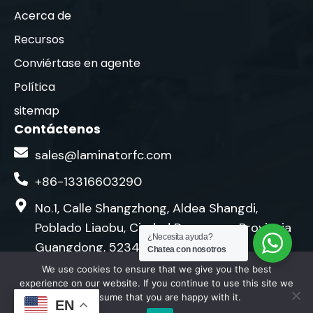
Acerca de
Recursos
Conviértase en agente
Política
sitemap
Contáctenos
sales@laminatorfc.com
+86-13316603290
No.1, Calle Shangzhong, Aldea Shangdi,
Poblado Liaobu, Ciudad Dongguan, Provincia
¿Necesita ayuda?
Guangdong, 523420, China
Chatea con nosotros
F
Y
L
We use cookies to ensure that we give you the best
experience on our website. If you continue to use this site we
a
o
i
will assume that you are happy with it.
EN