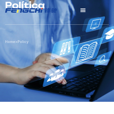
Política
跳
至
内
容
Home
>
Policy